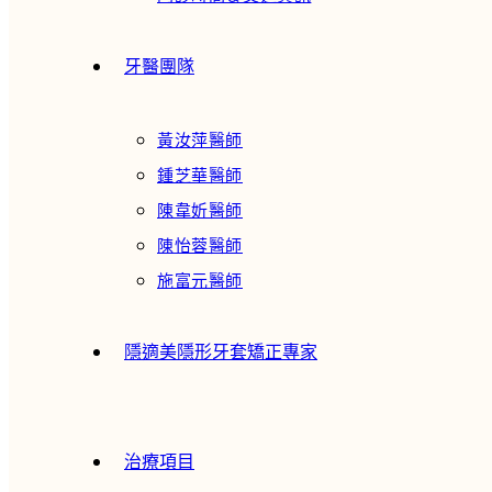
牙醫團隊
黃汝萍醫師
鍾芝華醫師
陳韋妡醫師
陳怡蓉醫師
施富元醫師
隱適美隱形牙套矯正專家
治療項目