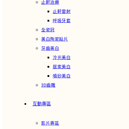
止鼾治療
止鼾雷射
呼吸牙套
全瓷冠
美白陶瓷貼片
牙齒美白
冷光美白
居家美白
噴砂美白
3D齒雕
互動專區
影片專區