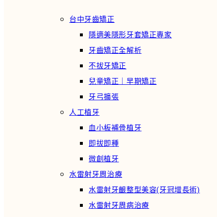
台中牙齒矯正
隱適美隱形牙套矯正專家
牙齒矯正全解析
不拔牙矯正
兒童矯正｜早期矯正
牙弓擴張
人工植牙
血小板補骨植牙
即拔即種
微創植牙
水雷射牙周治療
水雷射牙齦整型美容(牙冠增長術)
水雷射牙周病治療