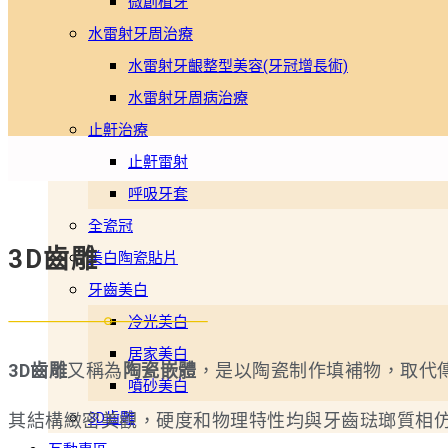
微創植牙
水雷射牙周治療
水雷射牙齦整型美容(牙冠增長術)
水雷射牙周病治療
止鼾治療
止鼾雷射
呼吸牙套
全瓷冠
3D齒雕
美白陶瓷貼片
牙齒美白
冷光美白
居家美白
3D齒雕
又稱為
陶瓷嵌體
，是以陶瓷制作填補物，取代
噴砂美白
3D齒雕
其結構緻密美觀，硬度和物理特性均與牙齒琺瑯質相