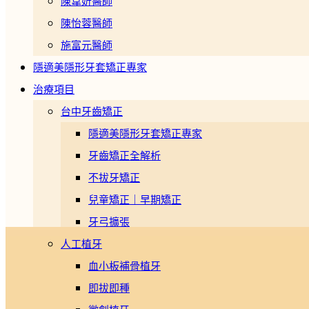
陳韋妡醫師
陳怡蓉醫師
施富元醫師
隱適美隱形牙套矯正專家
治療項目
台中牙齒矯正
隱適美隱形牙套矯正專家
牙齒矯正全解析
不拔牙矯正
兒童矯正｜早期矯正
牙弓擴張
人工植牙
血小板補骨植牙
即拔即種