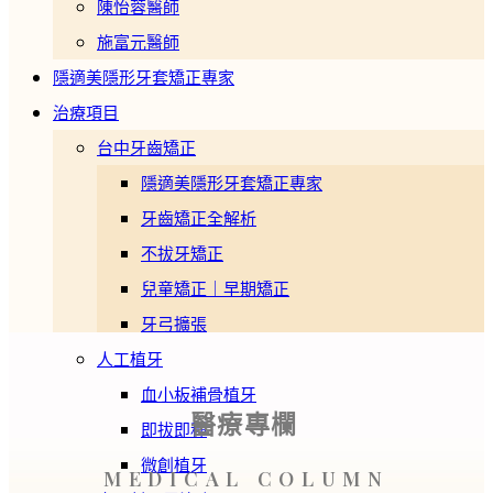
陳怡蓉醫師
施富元醫師
隱適美隱形牙套矯正專家
治療項目
台中牙齒矯正
隱適美隱形牙套矯正專家
牙齒矯正全解析
不拔牙矯正
兒童矯正｜早期矯正
牙弓擴張
人工植牙
血小板補骨植牙
醫療專欄
即拔即種
微創植牙
MEDICAL COLUMN