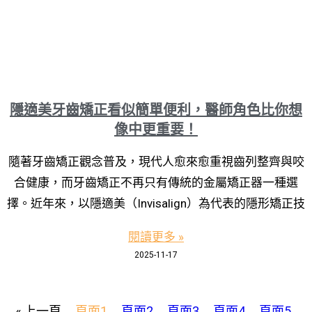
隱適美牙齒矯正看似簡單便利，醫師角色比你想
像中更重要！
隨著牙齒矯正觀念普及，現代人愈來愈重視齒列整齊與咬
合健康，而牙齒矯正不再只有傳統的金屬矯正器一種選
擇。近年來，以隱適美（Invisalign）為代表的隱形矯正技
閱讀更多 »
2025-11-17
« 上一頁
頁面
1
頁面
2
頁面
3
頁面
4
頁面
5