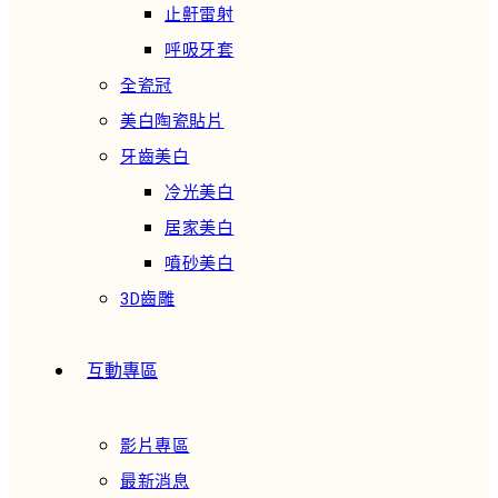
止鼾雷射
呼吸牙套
全瓷冠
美白陶瓷貼片
牙齒美白
冷光美白
居家美白
噴砂美白
3D齒雕
互動專區
影片專區
最新消息