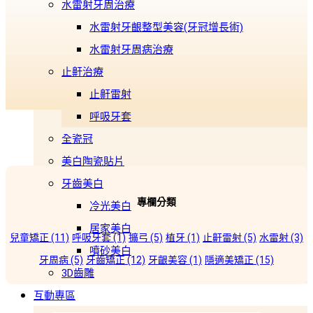
水雷射牙周治療
水雷射牙齦整型美容(牙冠增長術)
水雷射牙周病治療
止鼾治療
止鼾雷射
呼吸牙套
全瓷冠
美白陶瓷貼片
牙齒美白
專欄分類
冷光美白
居家美白
兒童矯正
(11)
呼吸牙套
(1)
擴弓
(5)
植牙
(1)
止鼾雷射
(5)
水雷射
(3)
噴砂美白
牙周病
(5)
牙齒矯正
(12)
牙齦美容
(1)
隱適美矯正
(15)
3D齒雕
互動專區