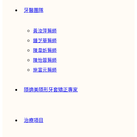
牙醫團隊
黃汝萍醫師
鍾芝華醫師
陳韋妡醫師
陳怡蓉醫師
施富元醫師
隱適美隱形牙套矯正專家
治療項目