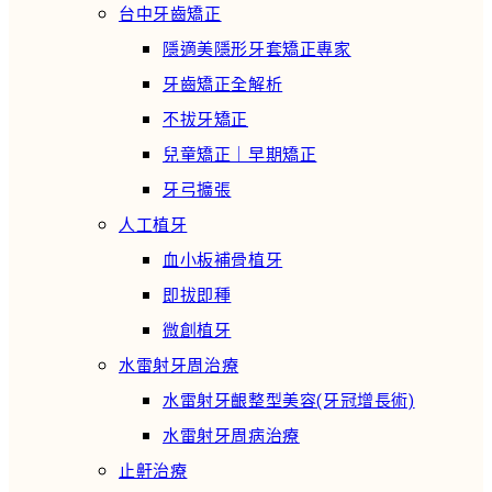
台中牙齒矯正
隱適美隱形牙套矯正專家
牙齒矯正全解析
不拔牙矯正
兒童矯正｜早期矯正
牙弓擴張
人工植牙
血小板補骨植牙
即拔即種
微創植牙
水雷射牙周治療
水雷射牙齦整型美容(牙冠增長術)
水雷射牙周病治療
止鼾治療