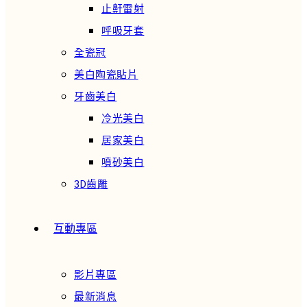
止鼾雷射
呼吸牙套
全瓷冠
美白陶瓷貼片
牙齒美白
冷光美白
居家美白
噴砂美白
3D齒雕
互動專區
影片專區
最新消息