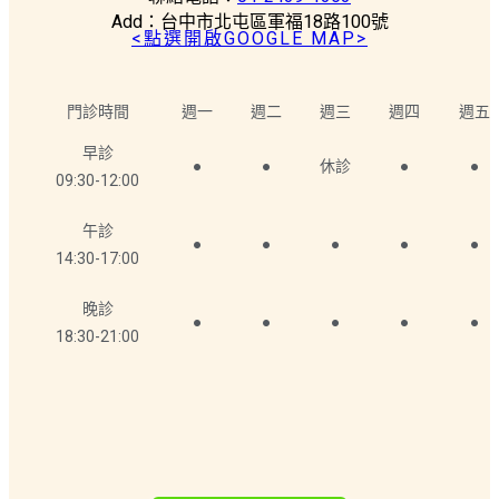
Add：台中市北屯區軍福18路100號
<點選開啟GOOGLE MAP>
門診時間
週一
週二
週三
週四
週五
早診
●
●
休診
●
●
09:30-12:00
午診
●
●
●
●
●
14:30-17:00
晚診
●
●
●
●
●
18:30-21:00