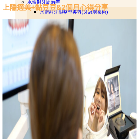
水雷射牙周治療
上隱適美+黏豆豆&2個月心得分享
水雷射牙齦整型美容(牙冠增長術)
水雷射牙周病治療
止鼾治療
止鼾雷射
呼吸牙套
全瓷冠
美白陶瓷貼片
牙齒美白
冷光美白
居家美白
噴砂美白
3D齒雕
互動專區