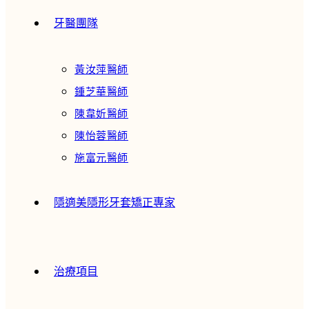
牙醫團隊
黃汝萍醫師
鍾芝華醫師
陳韋妡醫師
陳怡蓉醫師
施富元醫師
隱適美隱形牙套矯正專家
治療項目