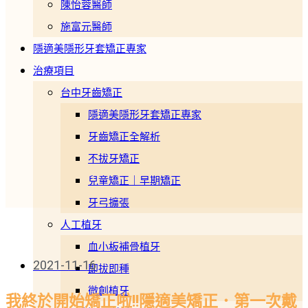
陳怡蓉醫師
施富元醫師
隱適美隱形牙套矯正專家
治療項目
台中牙齒矯正
隱適美隱形牙套矯正專家
牙齒矯正全解析
不拔牙矯正
兒童矯正｜早期矯正
牙弓擴張
人工植牙
血小板補骨植牙
2021-11-16
即拔即種
微創植牙
我終於開始矯正啦!!隱適美矯正．第一次戴