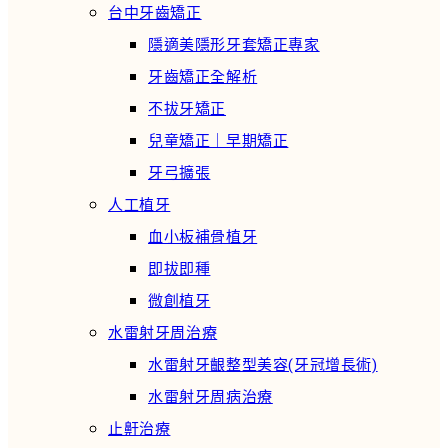
台中牙齒矯正
隱適美隱形牙套矯正專家
牙齒矯正全解析
不拔牙矯正
兒童矯正｜早期矯正
牙弓擴張
人工植牙
血小板補骨植牙
即拔即種
微創植牙
水雷射牙周治療
水雷射牙齦整型美容(牙冠增長術)
水雷射牙周病治療
止鼾治療