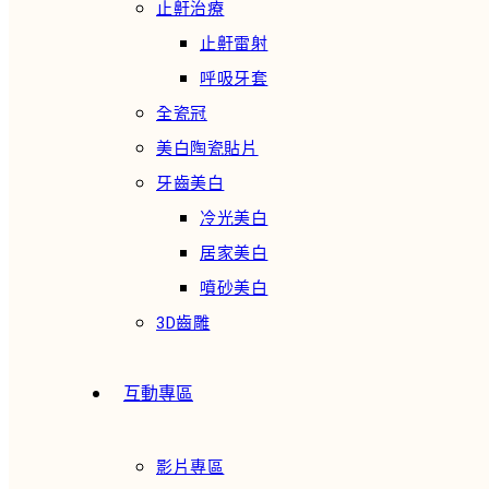
止鼾治療
止鼾雷射
呼吸牙套
全瓷冠
美白陶瓷貼片
牙齒美白
冷光美白
居家美白
噴砂美白
3D齒雕
互動專區
影片專區