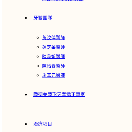
牙醫團隊
黃汝萍醫師
鍾芝華醫師
陳韋妡醫師
陳怡蓉醫師
施富元醫師
隱適美隱形牙套矯正專家
治療項目