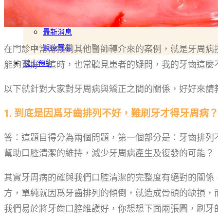
互動專區
影片專區
最新消息
醫療專欄
在門診中常常接到其他醫師轉介來的案例，就是牙周病
線上預約
能夠更好．這時，也常聽見患者的疑問，我的牙齒這麼
以下就針對大家對牙周病與矯正之間的關係，好好來請
1. 到底是因爲牙齒排列不好，難刷牙才得牙周病
答：這題目得分為兩個問題，第一個部分是：牙齒排列
幫助口腔清潔的維持，減少牙周病產生及復發的可能？
其實牙周病的確與我們口腔清潔的完整度有絕對的關係
方，單純就因爲牙齒排列的傾倒，就造成骨頭的缺損，
我們易於將牙齒口腔維護好，你想想下面兩張圖，刷牙