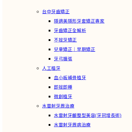
台中牙齒矯正
隱適美隱形牙套矯正專家
牙齒矯正全解析
不拔牙矯正
兒童矯正｜早期矯正
牙弓擴張
人工植牙
血小板補骨植牙
即拔即種
微創植牙
水雷射牙周治療
水雷射牙齦整型美容(牙冠增長術)
水雷射牙周病治療