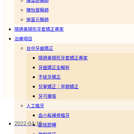
陳韋妡醫師
陳怡蓉醫師
施富元醫師
隱適美隱形牙套矯正專家
治療項目
台中牙齒矯正
隱適美隱形牙套矯正專家
牙齒矯正全解析
不拔牙矯正
兒童矯正｜早期矯正
牙弓擴張
人工植牙
血小板補骨植牙
2022-04-19
即拔即種